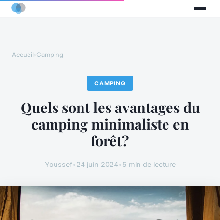
Accueil
›
Camping
CAMPING
Quels sont les avantages du
camping minimaliste en
forêt?
Youssef
•
24 juin 2024
•
5 min de lecture