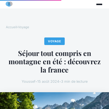
Accueil
›
Voyage
VOYAGE
Séjour tout compris en
montagne en été : découvrez
la france
Youssef
•
15 août 2024
•
3 min de lecture