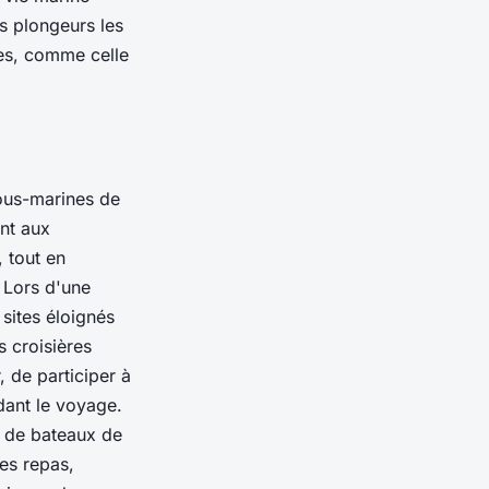
es plongeurs les
nes, comme celle
sous-marines de
ent aux
 tout en
 Lors d'une
sites éloignés
s croisières
, de participer à
ant le voyage.
t de bateaux de
les repas,