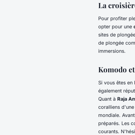
La croisiè
Pour profiter p
opter pour une
sites de plongé
de plongée comp
immersions.
Komodo et 
Si vous êtes en
également réput
Quant à
Raja A
coralliens d'une
mondiale. Avant
préparés. Les c
courants. N'hés