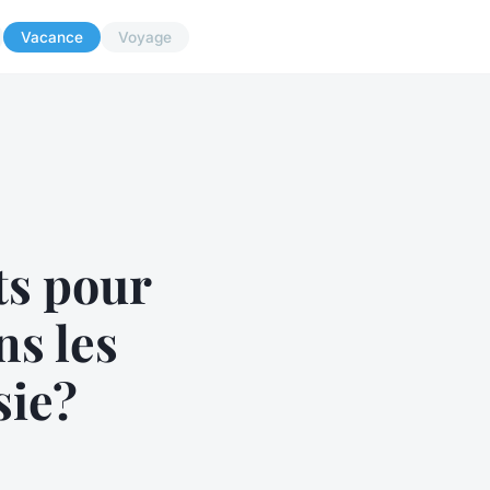
Vacance
Voyage
ts pour
ns les
sie?