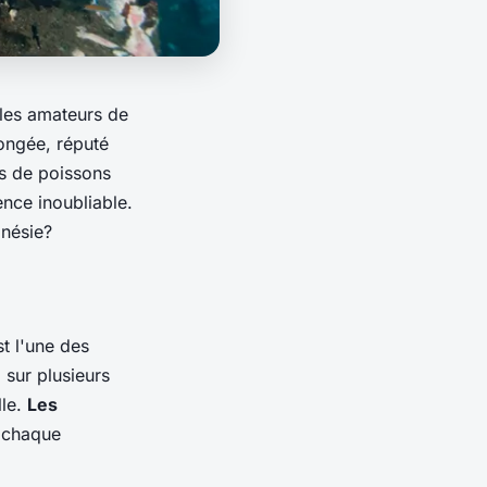
 les amateurs de
longée, réputé
es de poissons
nce inoubliable.
onésie?
t l'une des
 sur plusieurs
lle.
Les
ù chaque