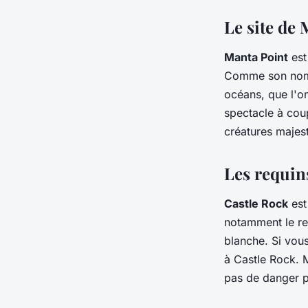
Le site de
Manta Point
est
Comme son nom l
océans, que l'o
spectacle à coup
créatures majes
Les requin
Castle Rock
est
notamment le re
blanche. Si vou
à Castle Rock. M
pas de danger p