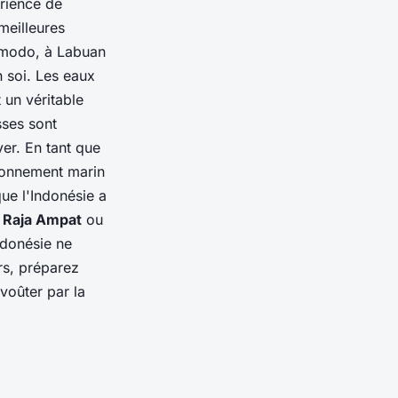
érience de
meilleures
Komodo, à Labuan
 soi. Les eaux
 un véritable
sses sont
ver. En tant que
ironnement marin
ue l'Indonésie a
e
Raja Ampat
ou
ndonésie ne
rs, préparez
voûter par la