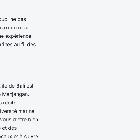
quoi ne pas
n maximum de
ne expérience
ines au fil des
'île de
Bali
est
e Menjangan.
s récifs
iversité marine
vous d'être bien
 et des
caux et à suivre