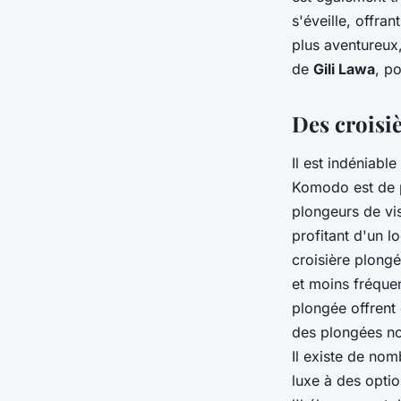
s'éveille, offran
plus aventureux
de
Gili Lawa
, p
Des croisi
Il est indéniabl
Komodo est de p
plongeurs de vi
profitant d'un 
croisière plong
et moins fréquen
plongée offrent 
des plongées no
Il existe de nom
luxe à des optio