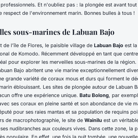
 professionnels. Et n'oubliez pas : la plongée est avant tout
e respect de l'environnement marin. Bonnes bulles à tous !
lles sous-marines de Labuan Bajo
 de l'île de Flores, le paisible village de
Labuan Bajo
est la
tional de Komodo. Récemment développé en tant que centre
idéal pour explorer les merveilles sous-marines de la région.
buan Bajo abritent une vie marine exceptionnellement divers
ne grande variété de coraux mous et durs qui forment le dé
marin éblouissant. Les sites de plongée autour de Labuan B
cun offre une expérience unique.
Batu Bolong
, par exempl
avec ses coraux en pleine santé et son abondance de vie ma
éputé pour ses raies mantas et sa population de requins poi
rs de macrophotographie, le site de
Wainilu
est un véritabl
 ses nudibranches aux couleurs vives. Dans cette zone, la p
ès populaire. En effet, une fois la nuit tombée, une nouvell