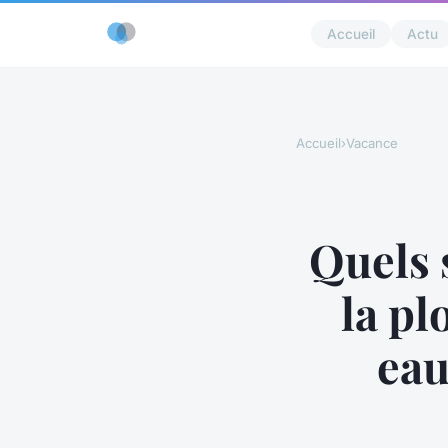
Accueil
Actu
Accueil
›
Vacance
Quels 
la pl
eau