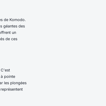
ues de Komodo.
es géantes des
ffrent un
tés de ces
 C'est
 à pointe
ar les plongées
 représentent