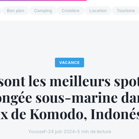
Bon plan
Camping
Croisière
Location
Tourisme
VACANCE
sont les meilleurs spo
ongée sous-marine da
x de Komodo, Indoné
Youssef
•
24 juin 2024
•
5 min de lecture